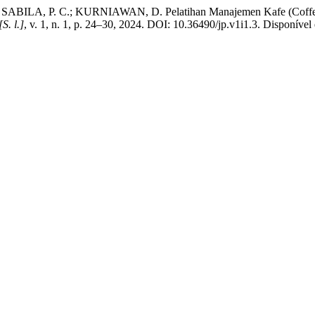
ILA, P. C.; KURNIAWAN, D. Pelatihan Manajemen Kafe (Coffee S
[S. l.]
, v. 1, n. 1, p. 24–30, 2024. DOI: 10.36490/jp.v1i1.3. Disponível 